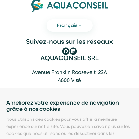
Français
Suivez-nous sur les réseaux
AQUACONSEIL SRL
Avenue Franklin Roosevelt, 22A
4600 Visé
+ 32 (0) 4 379 87 71
TVA: BE0472694163
Améliorez votre expérience de navigation
grâce à nos cookies
info@aquaconseil.com
Nous utilisons des cookies pour vous offrir la meilleure
expérience sur notre site. Vous pouvez en savoir plus sur les
Contact
cookies que nous utilisons ou les désactiver dans les