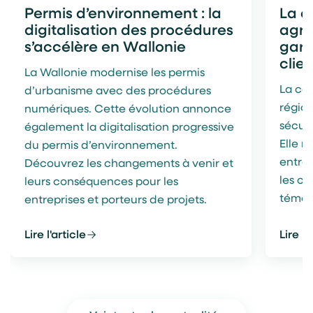
Permis d’environnement : la
La c
digitalisation des procédures
agré
s’accélère en Wallonie
gara
clien
La Wallonie modernise les permis
La co
d’urbanisme avec des procédures
région
numériques. Cette évolution annonce
sécuri
également la digitalisation progressive
Elle r
du permis d’environnement.
entre
Découvrez les changements à venir et
les ce
leurs conséquences pour les
témoi
entreprises et porteurs de projets.
Lire l'article
Lire l'