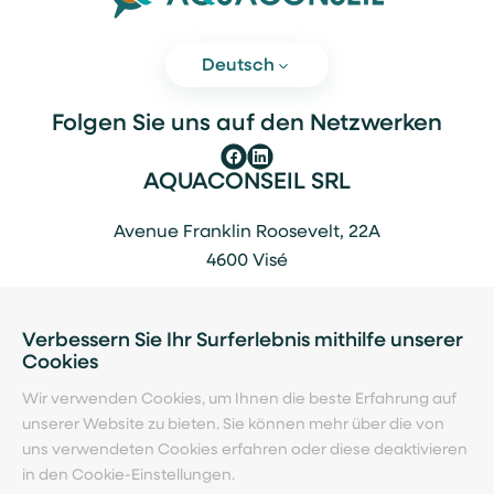
Deutsch
Folgen Sie uns auf den Netzwerken
AQUACONSEIL SRL
Avenue Franklin Roosevelt, 22A
4600 Visé
+ 32 (0) 4 379 87 71
TVA: BE0472694163
Verbessern Sie Ihr Surferlebnis mithilfe unserer
Cookies
info@aquaconseil.com
Wir verwenden Cookies, um Ihnen die beste Erfahrung auf
unserer Website zu bieten. Sie können mehr über die von
Kontakt
uns verwendeten Cookies erfahren oder diese deaktivieren
in den Cookie-Einstellungen.