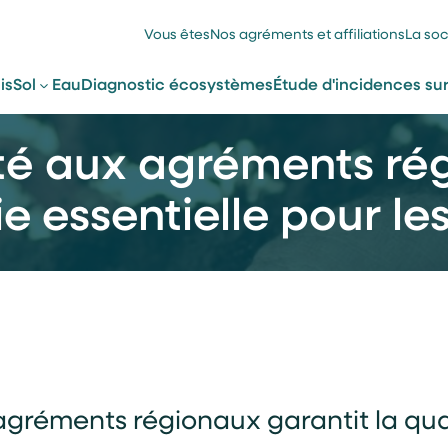
Vous êtes
Nos agréments et affiliations
La soc
is
Sol
Eau
Diagnostic écosystèmes
Étude d'incidences su
té aux agréments rég
e essentielle pour les
gréments régionaux garantit la qualit