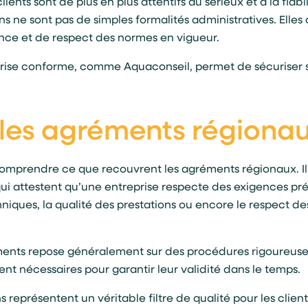
lients sont de plus en plus attentifs au sérieux et à la fiabil
ions ne sont pas de simples formalités administratives. Elle
nce et de respect des normes en vigueur.
eprise conforme, comme Aquaconseil, permet de sécuriser se
les agréments régiona
 comprendre ce que recouvrent les agréments régionaux. Il s
ui attestent qu’une entreprise respecte des exigences pr
iques, la qualité des prestations ou encore le respect d
ments repose généralement sur des procédures rigoureuses.
vent nécessaires pour garantir leur validité dans le temps.
 représentent un véritable filtre de qualité pour les client