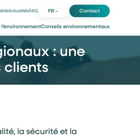
iété
Actualités
FAQ
FR
Contact
r l'environnement
Conseils environnementaux
ionaux : une
 clients
é, la sécurité et la